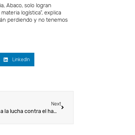
a, Abaco, solo logran
ateria logística”, explica
stán perdiendo y no tenemos
LinkedIn
Siguiente
Next
¿Cómo aportar desde el sector privado a la lucha contra el hambre?