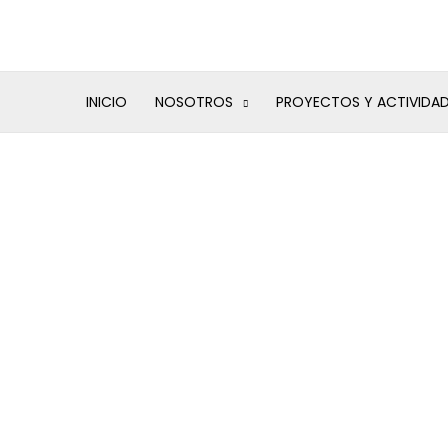
Ir
al
contenido
INICIO
NOSOTROS
PROYECTOS Y ACTIVIDA