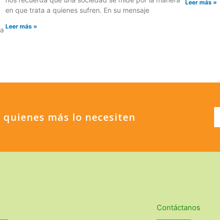
Leer más »
en que trata a quienes sufren. En su mensaje
Leer más »
da
 quienes más lo necesiten
Contáctanos