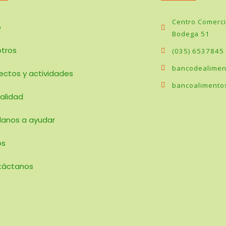
Centro Comercia
o
Bodega 51
tros
(035) 6537845
bancodealimen
ectos y actividades
bancoalimento
alidad
anos a ayudar
os
táctanos