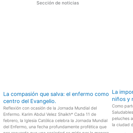
Sección de noticias
La impor
La compasión que salva: el enfermo como
niños y
centro del Evangelio.
Como part
Reflexión con ocasión de la Jornada Mundial del
Saludables
Enfermo. Karim Abdul Velez Shaikh* Cada 11 de
peluches a
febrero, la Iglesia Católica celebra la Jornada Mundial
la ciudad 
del Enfermo, una fecha profundamente profética que
nos recuerda que una sociedad se mide por la manera