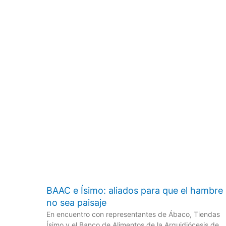
BAAC e Ísimo: aliados para que el hambre
no sea paisaje
En encuentro con representantes de Ábaco, Tiendas
Ísimo y el Banco de Alimentos de la Arquidiócesis de