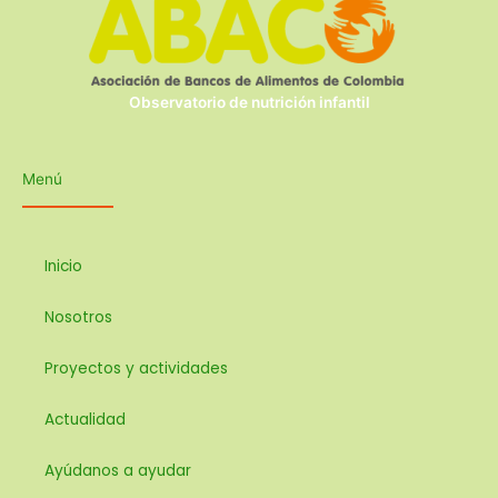
o
r
r
k
a
m
Observatorio de nutrición infantil
Menú
Inicio
Nosotros
Proyectos y actividades
Actualidad
Ayúdanos a ayudar