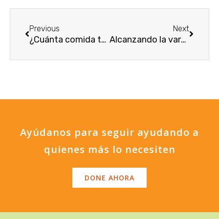
Ant
Siguien
Previous
Next
¿Cuánta comida termina en la basura en el país?
Alcanzando la vara: el caso de Luis Albeiro Jiménez
Ayúdanos para seguir ayudando a
quienes más lo necesiten
DONE AHORA