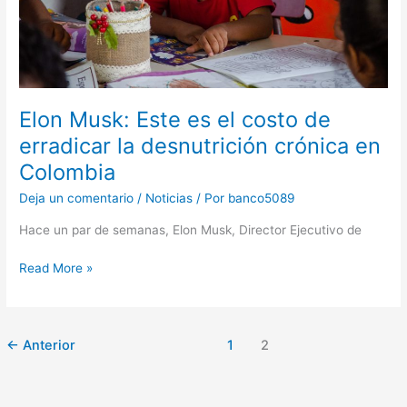
la
desnutrición
crónica
en
Colombia
Elon Musk: Este es el costo de
erradicar la desnutrición crónica en
Colombia
Deja un comentario
/
Noticias
/ Por
banco5089
Hace un par de semanas, Elon Musk, Director Ejecutivo de
Read More »
←
Anterior
1
2