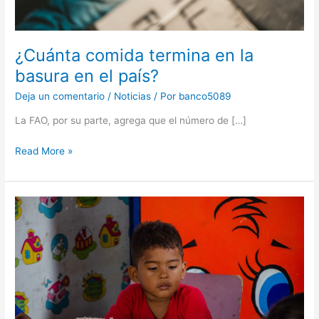
¿Cuánta comida termina en la
basura en el país?
Deja un comentario
/
Noticias
/ Por
banco5089
La FAO, por su parte, agrega que el número de […]
Read More »
Elon
Musk:
Este
es
el
costo
de
erradicar