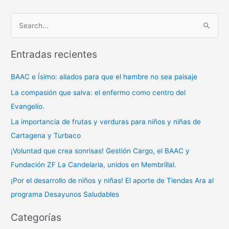
B
u
Entradas recientes
s
c
BAAC e Ísimo: aliados para que el hambre no sea paisaje
a
La compasión que salva: el enfermo como centro del
r
Evangelio.
p
La importancia de frutas y verduras para niños y niñas de
o
Cartagena y Turbaco
r
¡Voluntad que crea sonrisas! Gestión Cargo, el BAAC y
:
Fundación ZF La Candelaria, unidos en Membrillal.
¡Por el desarrollo de niños y niñas! El aporte de Tiendas Ara al
programa Desayunos Saludables
Categorías